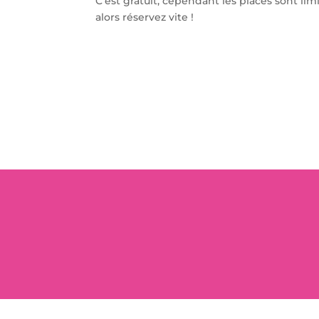
C’est gratuit, cependant les places sont lim
alors réservez vite !