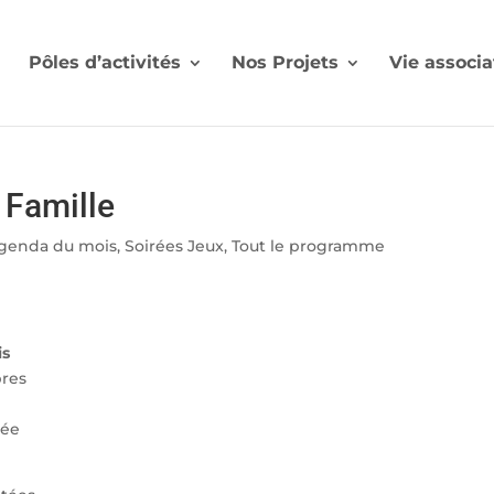
Pôles d’activités
Nos Projets
Vie associa
n Famille
genda du mois
,
Soirées Jeux
,
Tout le programme
is
bres
sée